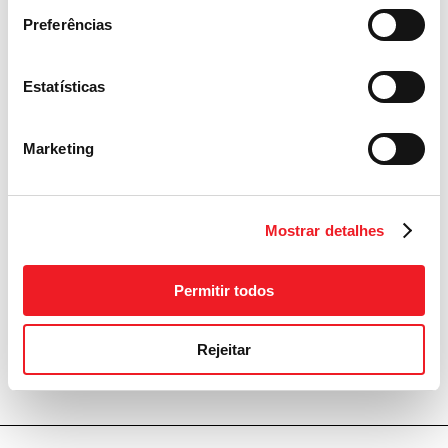
i
Preferências
Estatísticas
Baixe o aviso
Marketing
l
Mostrar detalhes
Permitir todos
Baixe e preencha o formulário
de candidatura
Rejeitar