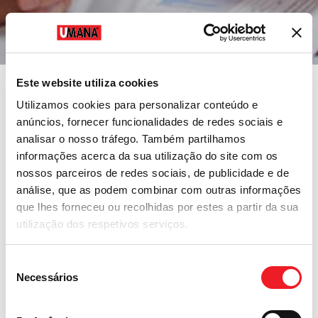
Este website utiliza cookies
Utilizamos cookies para personalizar conteúdo e
anúncios, fornecer funcionalidades de redes sociais e
Encaminhamento de
analisar o nosso tráfego. Também partilhamos
informações acerca da sua utilização do site com os
Profissionais
nossos parceiros de redes sociais, de publicidade e de
análise, que as podem combinar com outras informações
Qualificados
que lhes forneceu ou recolhidas por estes a partir da sua
utilização dos respetivos serviços.
Desenvolvemos um programa de
encaminhamento de alunos treinados e
Seleção
capacitados ao mercado de trabalho, com o
Necessários
de
objetivo de propiciar benefícios tangíveis às
consentimento
empresas e aos futuros trabalhadores. Com