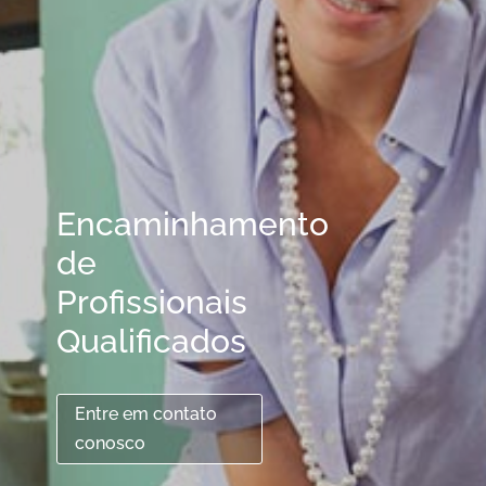
Encaminhamento
de
Profissionais
Qualificados
Entre em contato
conosco