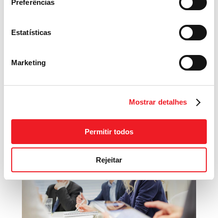
Preferências
isso terão a vantagem de receber o suporte
necessário para ingressar, retornar, atualizar ou
Estatísticas
aperfeiçoar seus conhecimentos para o
mercado de trabalho.
Marketing
As empresas tens a vantagem de receber
trabalhadores já qualificados prontos para
iniciar a atividade.
Mostrar detalhes
Permitir todos
Rejeitar