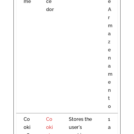
me
ce
e
dor
A
r
m
a
z
e
n
a
m
e
n
t
o
Co
Co
Stores the
1
oki
oki
user's
a