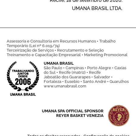
Recife, 18 de setembro de 2020.
UMANA BRASIL LTDA.
Assessoria e Consultoria em Recursos Humanos
•
Trabalho
Temporário (Lei nº 6.019/74)
Terceirização de Serviços
•
Recrutamento e Seleção
Treinamento e Capacitação Empresarial
•
Marketing Promocional
UMANA BRASIL
São Paulo
•
Campinas
•
Porto Alegre
•
Caxias
do Sul
•
Recife (matriz)
•
Recife
Jaboatão dos Guararapes
•
Salvador
•
Fortaleza
•
Eusebio
•
Santo André
•
Guarulhos
www.umanabrasil.com
UMANA SPA OFFICIAL SPONSOR
REYER BASKET VENEZIA