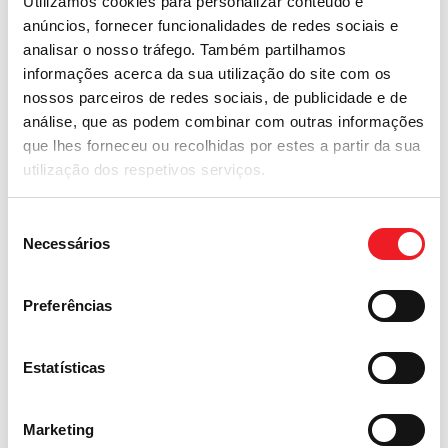
Utilizamos cookies para personalizar conteúdo e
anúncios, fornecer funcionalidades de redes sociais e
analisar o nosso tráfego. Também partilhamos
informações acerca da sua utilização do site com os
nossos parceiros de redes sociais, de publicidade e de
O que são Cookies?
análise, que as podem combinar com outras informações
que lhes forneceu ou recolhidas por estes a partir da sua
Cookies são pequenos arquivos de texto ou
utilização dos respetivos serviços.
fragmentos de informação que são baixados
em seu computador, smartphone ou qualquer
Seleção
Necessários
outro dispositivo com acesso à internet
de
consentimento
quando você visita nosso site, sendo certo que
a maioria das informações são apagadas logo
Preferências
ao encerrar a sessão.
Estatísticas
Tipos de Cookies:
Marketing