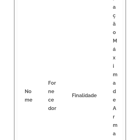
a
ç
ã
o
M
á
x
i
m
For
a
No
ne
d
Finalidade
me
ce
e
dor
A
r
m
a