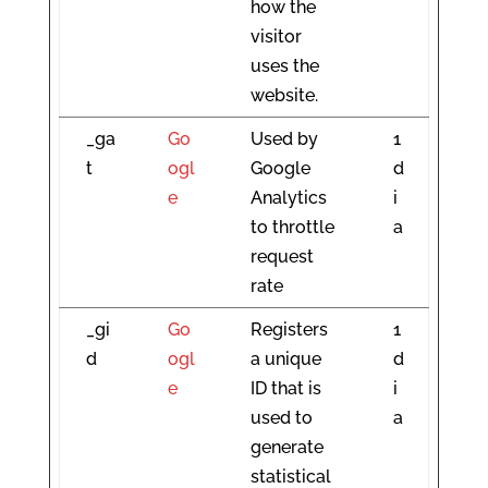
how the
visitor
uses the
website.
_ga
Go
Used by
1
t
ogl
Google
d
e
Analytics
i
to throttle
a
request
rate
_gi
Go
Registers
1
d
ogl
a unique
d
e
ID that is
i
used to
a
generate
statistical