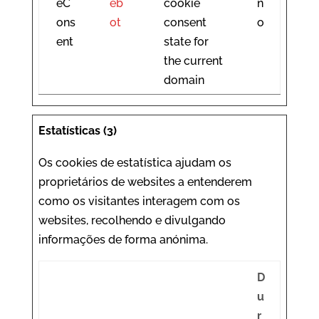
eC
eb
cookie
n
ons
ot
consent
o
ent
state for
the current
domain
Estatísticas (3)
Os cookies de estatística ajudam os
proprietários de websites a entenderem
como os visitantes interagem com os
websites, recolhendo e divulgando
informações de forma anónima.
D
u
r