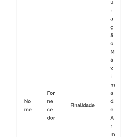
u
r
a
ç
ã
o
M
á
x
i
m
For
a
No
ne
d
Finalidade
me
ce
e
dor
A
r
m