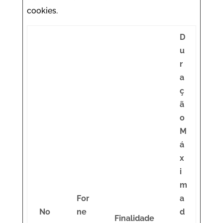
cookies.
D
u
r
a
ç
ã
o
M
á
x
i
m
For
a
No
ne
d
Finalidade