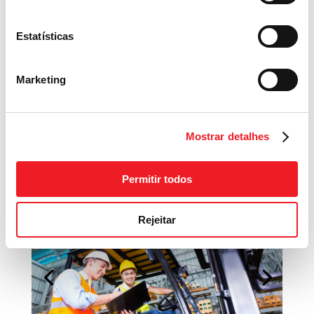
soluções específicas para cada processo
logístico e todas as atividades da
cadeia de
Estatísticas
suprimentos
, desde a gestão de armazéns até
operações de triagem, da otimização de
Marketing
processos à distribuição de mercadorias.
Nosso profundo
conhecimento dos territórios
e contextos em que atuamos nos permite estar
Mostrar detalhes
próximos de cada empresa e das pessoas que
a fazem prosperar.
Permitir todos
Rejeitar