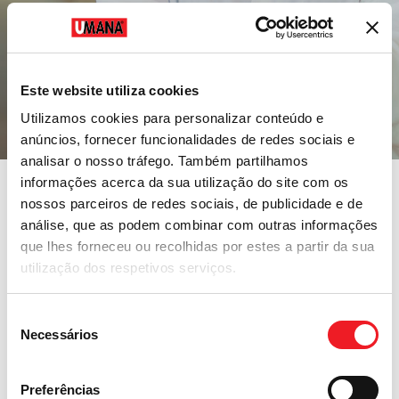
Este website utiliza cookies
Utilizamos cookies para personalizar conteúdo e
anúncios, fornecer funcionalidades de redes sociais e
analisar o nosso tráfego. Também partilhamos
informações acerca da sua utilização do site com os
nossos parceiros de redes sociais, de publicidade e de
Para empresas que mantêm o país em
análise, que as podem combinar com outras informações
movimento.
que lhes forneceu ou recolhidas por estes a partir da sua
utilização dos respetivos serviços.
Um setor em crescimento e constante
evolução que exige
flexibilidade, pessoal
Seleção
devidamente capacitado
, serviço de qualidade
Necessários
de
e
seleção ágil
de profissionais.
consentimento
A Umana apoia empresas do setor com
Preferências