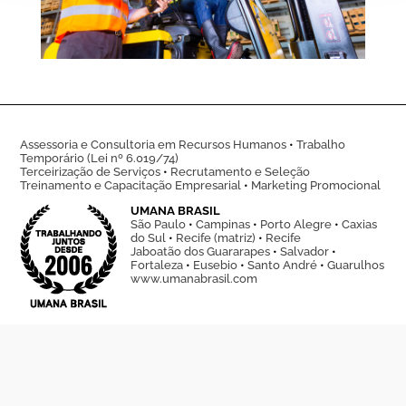
Assessoria e Consultoria em Recursos Humanos
•
Trabalho
Temporário (Lei nº 6.019/74)
Terceirização de Serviços
•
Recrutamento e Seleção
Treinamento e Capacitação Empresarial
•
Marketing Promocional
UMANA BRASIL
São Paulo
•
Campinas
•
Porto Alegre
•
Caxias
do Sul
•
Recife (matriz)
•
Recife
Jaboatão dos Guararapes
•
Salvador
•
Fortaleza
•
Eusebio
•
Santo André
•
Guarulhos
www.umanabrasil.com
UMANA SPA OFFICIAL SPONSOR
REYER BASKET VENEZIA