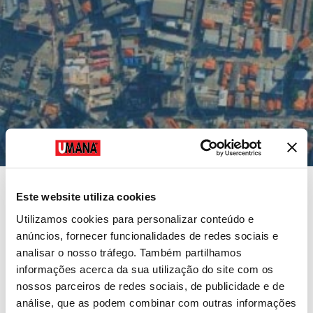
Este website utiliza cookies
Guarulhos
Utilizamos cookies para personalizar conteúdo e
anúncios, fornecer funcionalidades de redes sociais e
R. Luíz Faccini, 295
analisar o nosso tráfego. Também partilhamos
Centro – Guarulhos/SP – CEP: 07110-000
informações acerca da sua utilização do site com os
Tel. 011.31857550
nossos parceiros de redes sociais, de publicidade e de
infoguarulhos@umanabrasil.com
análise, que as podem combinar com outras informações