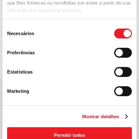
que lhes forneceu ou recolhidas por estes a partir da sua
utilização dos respetivos serviços.
Para mais informações:
Seleção
Necessários
de
entre em contato conosco
consentimento
Preferências
Estatísticas
Marketing
Para mais informações
entre em contato conosco
Mostrar detalhes
Permitir todos