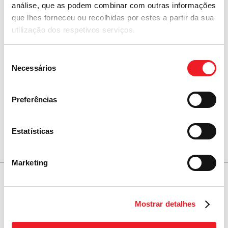
Giugno 2017
análise, que as podem combinar com outras informações
que lhes forneceu ou recolhidas por estes a partir da sua
Aprile 2017
utilização dos respetivos serviços.
Marzo 2017
Dicembre 2016
Seleção
Necessários
de
Aprile 2016
consentimento
Maggio 2015
Preferências
Settembre 2009
Febbraio 2007
Estatísticas
Marketing
Assessoria e Consultoria em Recursos Humanos
•
Trabalho
Temporário (Lei nº 6.019/74)
Terceirização de Serviços
•
Recrutamento e Seleção
Mostrar detalhes
Treinamento e Capacitação Empresarial
•
Marketing Promocional
UMANA BRASIL