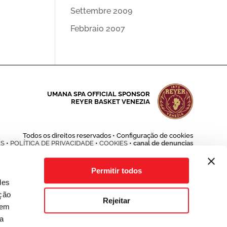
Settembre 2009
Febbraio 2007
UMANA SPA OFFICIAL SPONSOR
REYER BASKET VENEZIA
Todos os direitos reservados •
Configuração de cookies
ES
•
POLÍTICA DE PRIVACIDADE
•
COOKIES
•
canal de denuncias
ação e desenvolvimento:
ATTIVA SPA - VENEZIA - www.attiva.it
Permitir todos
des
ação
Rejeitar
dem
ua