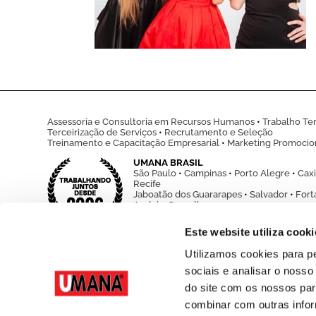
Assessoria e Consultoria em Recursos Humanos
•
Trabalho Tem
Terceirização de Serviços
•
Recrutamento e Seleção
Treinamento e Capacitação Empresarial
•
Marketing Promocio
UMANA BRASIL
São Paulo
•
Campinas
•
Porto Alegre
•
Caxi
Recife
Jaboatão dos Guararapes
•
Salvador
•
Fort
André
•
Guarulhos
www.umanabrasil.com
Este website utiliza cooki
Utilizamos cookies para p
sociais e analisar o noss
do site com os nossos par
combinar com outras infor