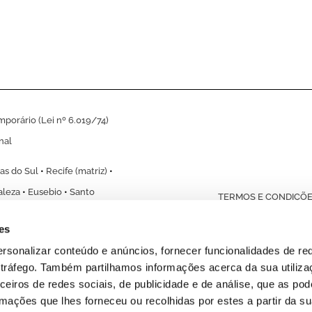
porário (Lei nº 6.019/74)
nal
as do Sul
•
Recife (matriz)
•
aleza
•
Eusebio
•
Santo
TERMOS E CONDIÇÕ
Cri
es
ersonalizar conteúdo e anúncios, fornecer funcionalidades de re
o tráfego. Também partilhamos informações acerca da sua utiliz
ceiros de redes sociais, de publicidade e de análise, que as po
mações que lhes forneceu ou recolhidas por estes a partir da s