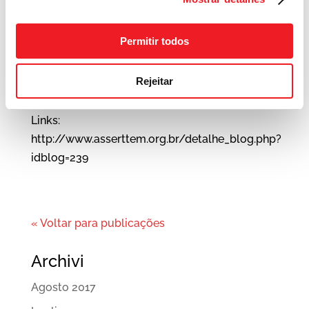
várias agências de trabalho da região, foi
coordenado pelo CEO da Umana e Diretor
Permitir todos
Regional Nordeste da Asserttem, Cristian
Giuriato e com a palestra do procurador
Rejeitar
jurídico da Associação, Filipe Mota.
Links:
http://www.asserttem.org.br/detalhe_blog.php?
idblog=239
« Voltar para publicações
Archivi
Agosto 2017