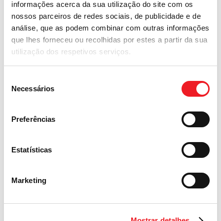
informações acerca da sua utilização do site com os
No dia 28/07, a
nossos parceiros de redes sociais, de publicidade e de
análise, que as podem combinar com outras informações
Umana hospedou
que lhes forneceu ou recolhidas por estes a partir da sua
utilização dos respetivos serviços.
um evento
Seleção
realizado pela
Necessários
de
consentimento
ASSERTTEM
Preferências
Estatísticas
No dia 28/07, a Umana hospedou um evento
realizado pela ASSERTTEM – Associação
Brasileira do Trabalho Temporário – para tratar
Marketing
sobre a nova redação dada à Lei 6.019/74 do
Trabalho Temporário pela Lei 13.429/17. O
encontro, que reuniu os representantes de
Mostrar detalhes