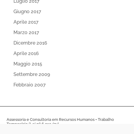
Luglio 2017
Giugno 2017
Aprile 2017
Marzo 2017
Dicembre 2016
Aprile 2016
Maggio 2015
Settembre 2009
Febbraio 2007
Assessoria e Consultoria em Recursos Humanos
•
Trabalho
Temporário (Lei nº 6.019/74)
Terceirização de Serviços
•
Recrutamento e Seleção
Treinamento e Capacitação Empresarial
•
Marketing Promocional