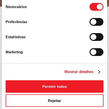
Seleção
Necessários
de
consentimento
Preferências
Auxiliar de
Limpeza – Vila das
Estatísticas
Palmeiras,
Marketing
Guarulhos – SP
Mostrar detalhes
7 Aprile 2026
Permitir todos
Sobre o nosso Cliente:
Rejeitar
Clinica