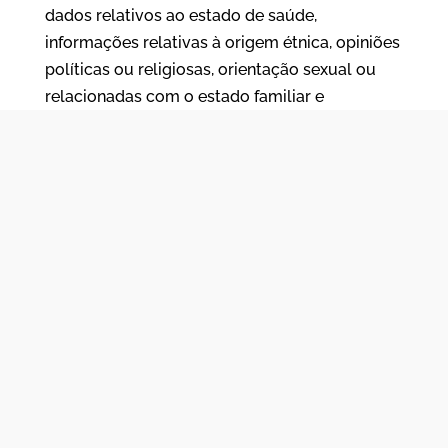
dados relativos ao estado de saúde,
informações relativas à origem étnica, opiniões
políticas ou religiosas, orientação sexual ou
relacionadas com o estado familiar e
responsabilidades familiares.
Em
https://www.umanabrasil.com/politica-
de-privacidade/
é possível consultar a
informação sobre o tratamento de dados
pessoais (LGPD – Lei 13.709/2018).
CANDIDATE-SE
« Voltar para ofertas