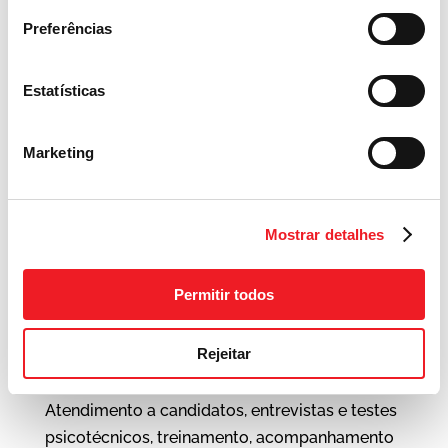
Preferências
Encarregado de
Estatísticas
RH – Feira de
Santana – BA
Marketing
7 Aprile 2026
Mostrar detalhes
Sobre o nosso Cliente:
Permitir todos
Rede de supermercado
Rejeitar
Atividades do Cargo:
Atendimento a candidatos, entrevistas e testes
psicotécnicos, treinamento, acompanhamento