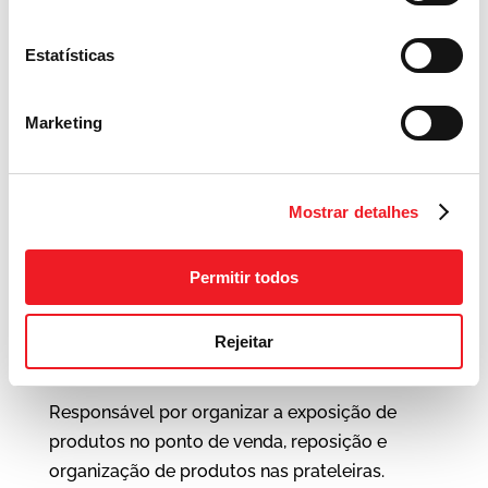
Promotor de
Estatísticas
Vendas –
Tubarão- SC
Marketing
Mostrar detalhes
7 Aprile 2026
Sobre o nosso Cliente:
Permitir todos
Empresa de utensílios
Rejeitar
Atividades do Cargo:
Responsável por organizar a exposição de
produtos no ponto de venda, reposição e
organização de produtos nas prateleiras.